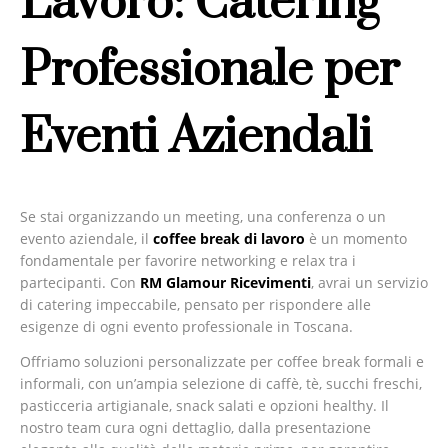
Lavoro: Catering
Professionale per
Eventi Aziendali
Se stai organizzando un meeting, una conferenza o un
evento aziendale, il
coffee break di lavoro
è un momento
fondamentale per favorire networking e relax tra i
partecipanti. Con
RM Glamour Ricevimenti
, avrai un servizio
di catering impeccabile, pensato per rispondere alle
esigenze di ogni evento professionale in Toscana.
Offriamo soluzioni personalizzate per coffee break formali e
informali, con un’ampia selezione di caffè, tè, succhi freschi,
pasticceria artigianale, snack salati e opzioni healthy. Il
nostro team cura ogni dettaglio, dalla presentazione