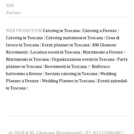
Stili
Partner
WEB PROMOTION
Catering in Toscana
|
Catering a Firenze
|
Catering in Toscana
|
Catering matrimoni in Toscana
|
Cena di
lavoro in Toscana
|
Event planner in Toscana
|
RM Glamour
Ricevimenti
|
Location eventi in Toscana
|
Matrimonio a Firenze
|
Matrimonio in Toscana
|
Organizzazione eventi in Toscana
|
Party
planner in Toscana
|
Ricevimenti in Toscana
|>
Rinfresco
battesimo a firenze
|
Servizio catering in Toscana
|
Wedding
Planner a Firenze
|
Wedding Planner in Toscana
|
Eventi aziendali
in Toscana
|
© 2019 R.M. Glamour Ricevimenti - P.I. 05515090487 -