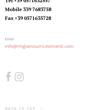
Tel +39 0571632557
Mobile 339 7683758
Fax +39 0571635728
Email
info@rmglamourricevimenti.com
BACK TO TOP