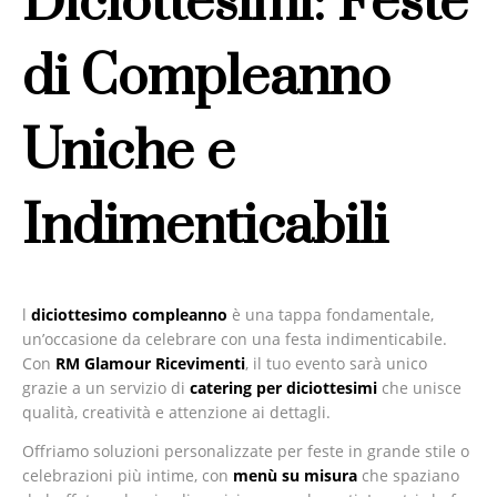
Diciottesimi: Feste
di Compleanno
Uniche e
Indimenticabili
l
diciottesimo compleanno
è una tappa fondamentale,
un’occasione da celebrare con una festa indimenticabile.
Con
RM Glamour Ricevimenti
, il tuo evento sarà unico
grazie a un servizio di
catering per diciottesimi
che unisce
qualità, creatività e attenzione ai dettagli.
Offriamo soluzioni personalizzate per feste in grande stile o
celebrazioni più intime, con
menù su misura
che spaziano