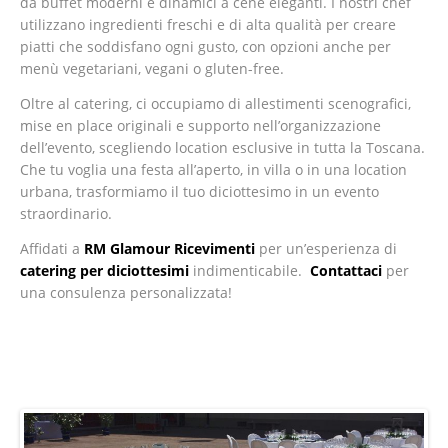
da buffet moderni e dinamici a cene eleganti. I nostri chef
utilizzano ingredienti freschi e di alta qualità per creare
piatti che soddisfano ogni gusto, con opzioni anche per
menù vegetariani, vegani o gluten-free.
Oltre al catering, ci occupiamo di allestimenti scenografici,
mise en place originali e supporto nell’organizzazione
dell’evento, scegliendo location esclusive in tutta la Toscana.
Che tu voglia una festa all’aperto, in villa o in una location
urbana, trasformiamo il tuo diciottesimo in un evento
straordinario.
Affidati a
RM Glamour Ricevimenti
per un’esperienza di
catering per diciottesimi
indimenticabile.
Contattaci
per
una consulenza personalizzata!