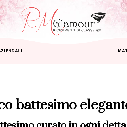
AZIENDALI
MA
co battesimo elegan
ttesimo curato in ogni detta