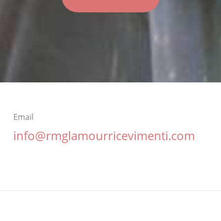
Email
info@rmglamourricevimenti.com