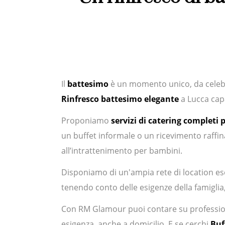
Il
battesimo
è un momento unico, da celebr
Rinfresco battesimo elegante
a Lucca capac
Proponiamo
servizi di catering completi 
un buffet informale o un ricevimento raffinat
all’intrattenimento per bambini.
Disponiamo di un'ampia rete di location escl
tenendo conto delle esigenze della famiglia, 
Con RM Glamour puoi contare su profession
esigenza, anche a domicilio. E se cerchi
Buf