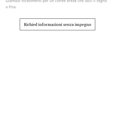
Glamour Ricevimenti per un coffee break che lasci il segno
a Pisa.
Richied informazioni senza impegno