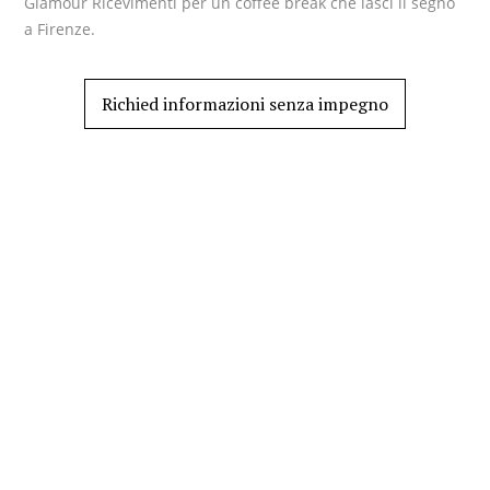
Glamour Ricevimenti per un coffee break che lasci il segno
a Firenze.
Richied informazioni senza impegno